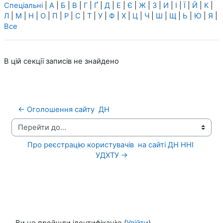
Спеціальні
|
А
|
Б
|
В
|
Г
|
Ґ
|
Д
|
Е
|
Є
|
Ж
|
З
|
И
|
І
|
Ї
|
Й
|
К
|
Л
|
М
|
Н
|
О
|
П
|
Р
|
С
|
Т
|
У
|
Ф
|
Х
|
Ц
|
Ч
|
Ш
|
Щ
|
Ь
|
Ю
|
Я
|
Все
В цій секції записів не знайдено
← Оголошення сайту  ДН
Перейти до...
Про реєстрацію користувачів  на сайті ДН ННІ 
УДХТУ →