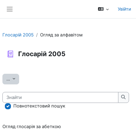
Перейти до головного вмісту
Увійти
Бокова панель
Глосарій 2005
Огляд за алфавітом
Глосарій 2005
Умови завершення
Експорт записів
...
Знайти
Знай
Повнотекстовий пошук
Огляд глосарія за абеткою