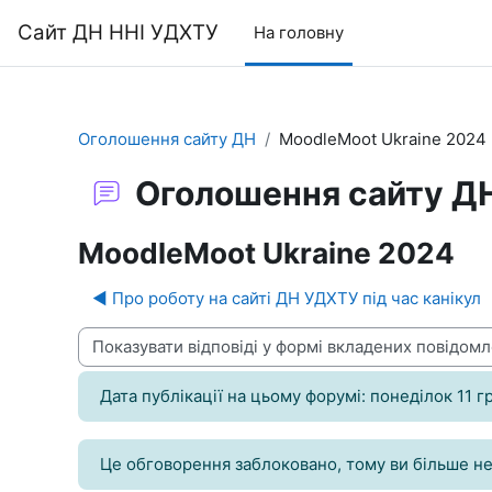
Перейти до головного вмісту
Сайт ДН ННІ УДХТУ
На головну
Оголошення сайту ДН
MoodleMoot Ukraine 2024
Оголошення сайту Д
MoodleMoot Ukraine 2024
◀︎ Про роботу на сайті ДН УДХТУ під час канікул
Тип показу
Дата публікації на цьому форумі: понеділок 11 г
Це обговорення заблоковано, тому ви більше не