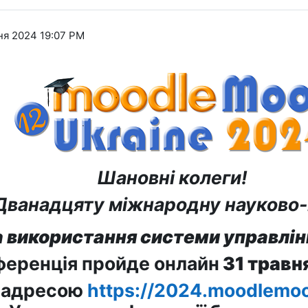
ня 2024 19:07 PM
Шановні колеги!
Дванадцяту міжнародну науково
ка використання системи управлі
еренція пройде онлайн
31 травн
 адресою
https://2024.moodlemoo