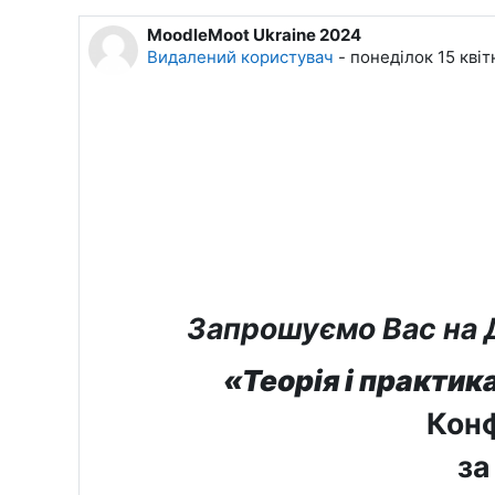
MoodleMoot Ukraine 2024
Кількість відповідей: 0
Видалений користувач
-
понеділок 15 квіт
Запрошуємо
Вас
на 
«
Теорія і практи
Конф
за