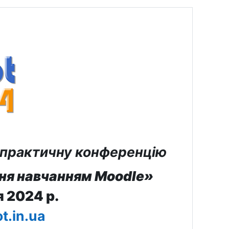
-практичну конференцію
ння навчанням Moodle
»
я 2024 р.
t.in.ua