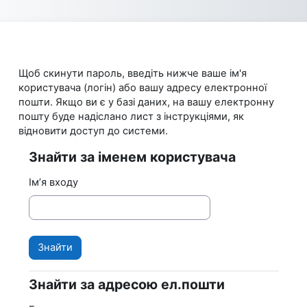
Перейти до головного вмісту
Щоб скинути пароль, введіть нижче ваше ім'я
користувача (логін) або вашу адресу електронної
пошти. Якщо ви є у базі даних, на вашу електронну
пошту буде надіслано лист з інструкціями, як
відновити доступ до системи.
Знайти за іменем користувача
Знайти за іменем користувача
Ім’я входу
Знайти за адресою ел.пошти
Знайти за адресою ел.пошти