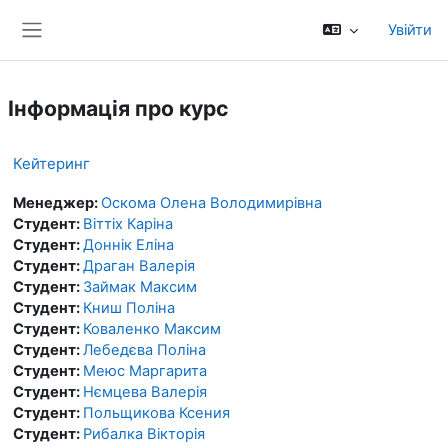
Перейти до головного вмісту
Увійти
Бокова панель
Інформація про курс
Кейтеринг
Менеджер:
Оскома Олена Володимирівна
Студент:
Віттіх Каріна
Студент:
Доннік Еліна
Студент:
Драган Валерія
Студент:
Займак Максим
Студент:
Книш Поліна
Студент:
Коваленко Максим
Студент:
Лебедєва Поліна
Студент:
Меюс Маргарита
Студент:
Нємцева Валерія
Студент:
Польщикова Ксения
Студент:
Рибалка Вікторія