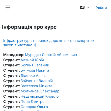
Перейти до головного вмісту
Увійти
Бокова панель
Інформація про курс
Інфраструктура та ринок дорожньо-транспортних
засобів(частина 1)
Менеджер:
Мурадян Леонтій Абрамович
Студент:
Аляной Юрій
Студент:
Богиня Евгений
Студент:
Бутусов Никита
Студент:
Діденко Аліна
Студент:
Зайченко Валерій
Студент:
Застежка Микита
Студент:
Молчанов Олександр
Студент:
Недєльський Кирило
Студент:
Пеня Дмитро
Студент:
Солодка Ольга