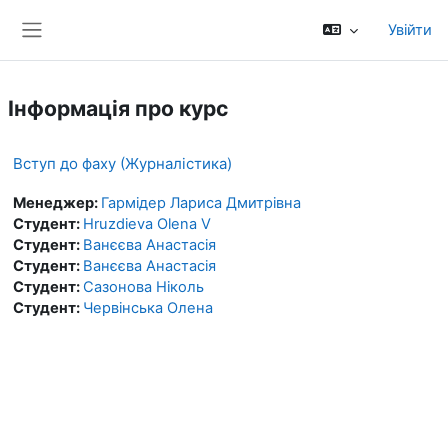
Перейти до головного вмісту
Увійти
Бокова панель
Інформація про курс
Вступ до фаху (Журналістика)
Менеджер:
Гармідер Лариса Дмитрівна
Студент:
Hruzdieva Olena V
Студент:
Ванєєва Анастасія
Студент:
Ванєєва Анастасія
Студент:
Сазонова Ніколь
Студент:
Червінська Олена