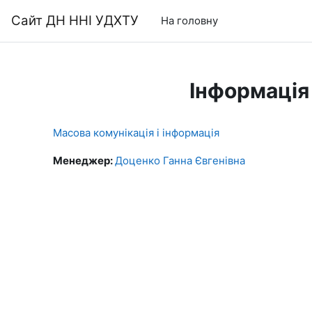
Перейти до головного вмісту
Сайт ДН ННІ УДХТУ
На головну
Інформація
Масова комунікація і інформація
Менеджер:
Доценко Ганна Євгенівна