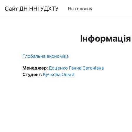
Перейти до головного вмісту
Сайт ДН ННІ УДХТУ
На головну
Інформація
Глобальна економіка
Менеджер:
Доценко Ганна Євгенівна
Студент:
Кучкова Ольга