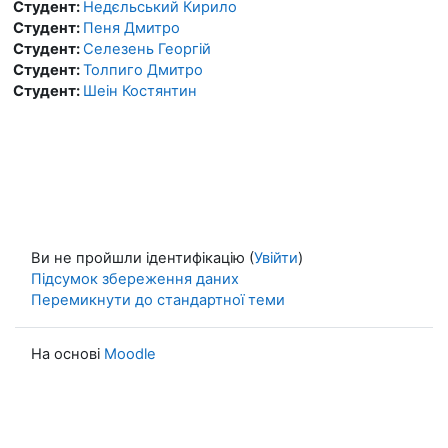
Студент:
Недєльський Кирило
Студент:
Пеня Дмитро
Студент:
Селезень Георгій
Студент:
Толпиго Дмитро
Студент:
Шеін Костянтин
Ви не пройшли ідентифікацію (
Увійти
)
Підсумок збереження даних
Перемикнути до стандартної теми
На основі
Moodle