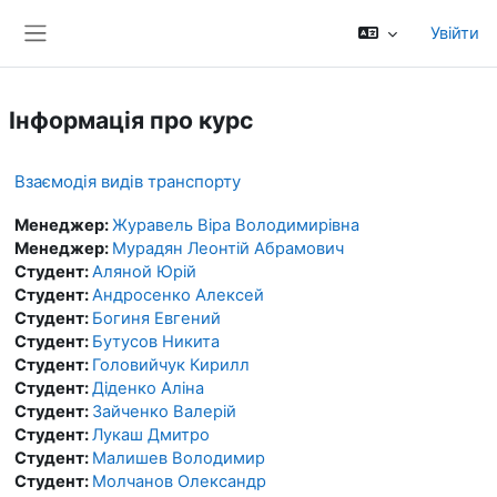
Перейти до головного вмісту
Увійти
Бокова панель
Інформація про курс
Взаємодія видів транспорту
Менеджер:
Журавель Віра Володимирівна
Менеджер:
Мурадян Леонтій Абрамович
Студент:
Аляной Юрій
Студент:
Андросенко Алексей
Студент:
Богиня Евгений
Студент:
Бутусов Никита
Студент:
Головийчук Кирилл
Студент:
Діденко Аліна
Студент:
Зайченко Валерій
Студент:
Лукаш Дмитро
Студент:
Малишев Володимир
Студент:
Молчанов Олександр