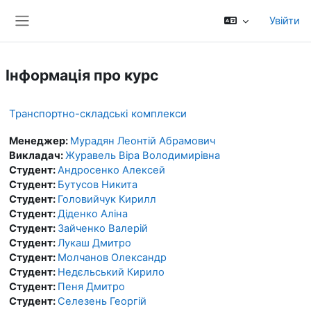
Перейти до головного вмісту
Увійти
Бокова панель
Інформація про курс
Транспортно-складські комплекси
Менеджер:
Мурадян Леонтій Абрамович
Викладач:
Журавель Віра Володимирівна
Студент:
Андросенко Алексей
Студент:
Бутусов Никита
Студент:
Головийчук Кирилл
Студент:
Діденко Аліна
Студент:
Зайченко Валерій
Студент:
Лукаш Дмитро
Студент:
Молчанов Олександр
Студент:
Недєльський Кирило
Студент:
Пеня Дмитро
Студент:
Селезень Георгій