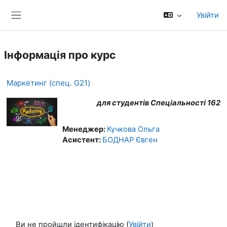
Перейти до головного вмісту
Увійти
Бокова панель
Інформація про курс
Маркетинг (спец. G21)
для студентів Спеціальності 162
Менеджер:
Кучкова Ольга
Асистент:
БОДНАР Євген
Ви не пройшли ідентифікацію (
Увійти
)