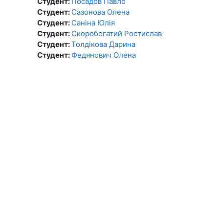
Студент:
Посадов Павло
Студент:
Сазонова Олена
Студент:
Саніна Юлія
Студент:
Скоробогатий Ростислав
Студент:
Толдікова Дарина
Студент:
Федянович Олена