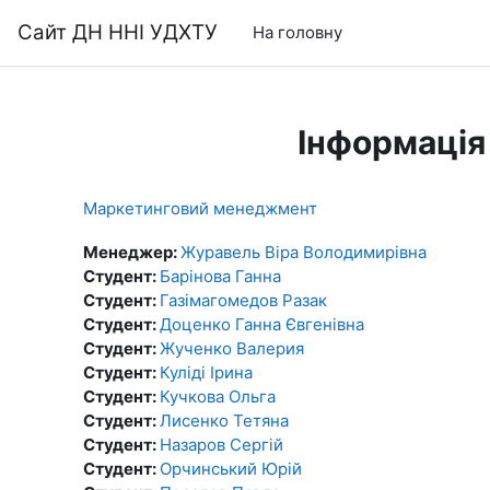
Перейти до головного вмісту
Сайт ДН ННІ УДХТУ
На головну
Інформація
Маркетинговий менеджмент
Менеджер:
Журавель Віра Володимирівна
Студент:
Барінова Ганна
Студент:
Газімагомедов Разак
Студент:
Доценко Ганна Євгенівна
Студент:
Жученко Валерия
Студент:
Куліді Ірина
Студент:
Кучкова Ольга
Студент:
Лисенко Тетяна
Студент:
Назаров Сергій
Студент:
Орчинський Юрій