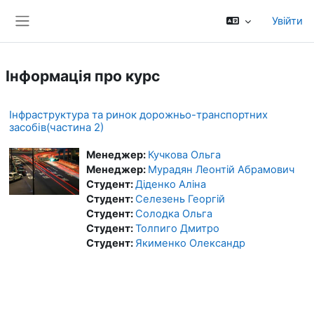
Перейти до головного вмісту
Увійти
Бокова панель
Інформація про курс
Інфраструктура та ринок дорожньо-транспортних
засобів(частина 2)
Менеджер:
Кучкова Ольга
Менеджер:
Мурадян Леонтій Абрамович
Студент:
Діденко Аліна
Студент:
Селезень Георгій
Студент:
Солодка Ольга
Студент:
Толпиго Дмитро
Студент:
Якименко Олександр