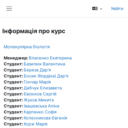
Перейти до головного вмісту
Увійти
Бокова панель
Інформація про курс
Молекулярна біологія
Менеджер:
Власенко Екатерина
Студент:
Базилюк Валентина
Студент:
Береза Дар'я
Студент:
Босик (Кордіна) Дар'я
Студент:
Гончар Марія
Студент:
Дибчук Єлизавета
Студент:
Євсюков Сергій
Студент:
Жуков Микита
Студент:
Івашевська Аліна
Студент:
Карпенко Софія
Студент:
Колесникова Євгенія
Студент:
Корж Марія