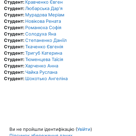
Студент:
Кравченко Євген
Студент:
Любарська Дар'я
Студент:
Мурадова Меріам
Студент:
Новікова Рената
Студент:
Романюха Софія
Студент:
Солодуха Яна
Студент:
Степаненко Даніїл
Студент:
Ткаченко Євгенія
Студент:
Тригуб Катерина
Студент:
Тюменцева Таїсія
Студент:
Харченко Анна
Студент:
Чайка Руслана
Студент:
Шокотько Ангеліна
Ви не пройшли ідентифікацію (
Увійти
)
Підсумок збереження даних