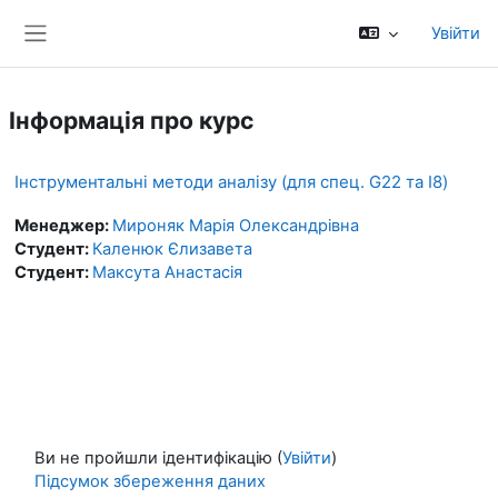
Перейти до головного вмісту
Увійти
Бокова панель
Інформація про курс
Інструментальні методи аналізу (для спец. G22 та I8)
Менеджер:
Мироняк Марія Олександрівна
Студент:
Каленюк Єлизавета
Студент:
Максута Анастасія
Ви не пройшли ідентифікацію (
Увійти
)
Підсумок збереження даних